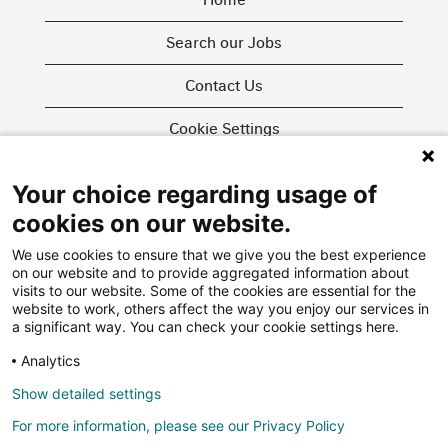
Search our Jobs
Contact Us
Cookie Settings
Your choice regarding usage of
O
O
O
cookies on our website.
p
p
p
e
e
e
We use cookies to ensure that we give you the best experience
n
n
n
on our website and to provide aggregated information about
s
s
s
i
i
visits to our website. Some of the cookies are essential for the
i
n
n
website to work, others affect the way you enjoy our services in
n
a
a
More about us
a significant way. You can check your cookie settings here.
a
n
n
n
e
e
Swiss Re Group
Analytics
e
w
w
w
Privacy Policy
t
t
t
Show detailed settings
a
a
a
Agencies
b
b
b
For more information, please see our Privacy Policy
.
.
.
FAQ